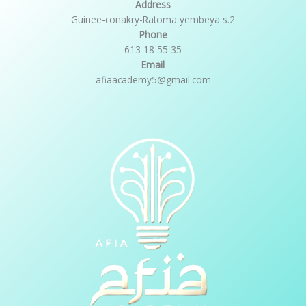
Address
Guinee-conakry-Ratoma yembeya s.2
Phone
613 18 55 35
Email
afiaacademy5@gmail.com